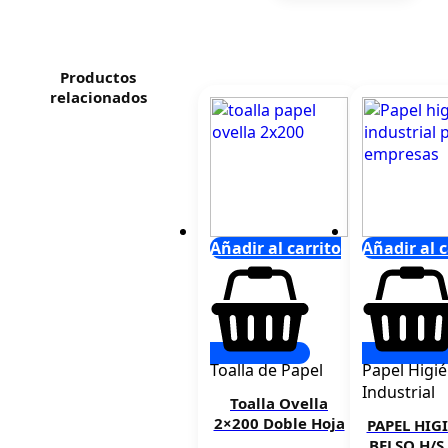
Productos
relacionados
Añadir al carrito
Añadir al c
Toalla de Papel
Papel Higié
Industrial
Toalla Ovella
2×200 Doble Hoja
PAPEL HIG
BELSO H/S