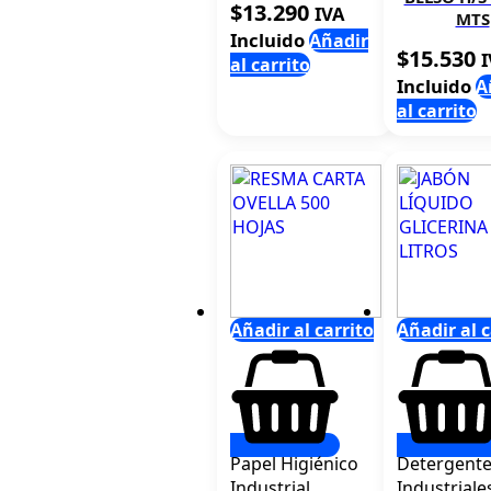
$
13.290
IVA
MTS
Incluido
Añadir
$
15.530
al carrito
Incluido
A
al carrito
Añadir al carrito
Añadir al c
Papel Higiénico
Detergent
Industrial
Industriale