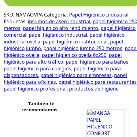
SKU:
NAMAOVPA
Categoría:
Papel Higiénico Industrial
Etiquetas:
insumos de aseo industrial
,
papel higiénico 25
metros
,
papel higiénico alto rendimiento
,
papel higiénico
comercial
,
papel higiénico industrial
,
papel higiénico
industrial ovella
,
papel higiénico institucional
,
papel
higiénico jumbo
,
papel higiénico jumbo 250 metros
,
pape
higiénico ovella
,
papel higiénico ovella 6x250
,
papel
higiénico para alto tráfico
,
papel higiénico para baños
,
papel higiénico para colegios
,
papel higiénico para
dispensadores
,
papel higiénico para empresas
,
papel
higiénico para oficinas
,
papel higiénico para restaurantes
papel higiénico profesional
,
productos de higiene
También te
recomendamos…