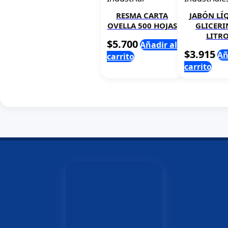
RESMA CARTA
JABÓN LÍ
OVELLA 500 HOJAS
GLICERI
LITR
$
5.700
Añadir al
$
3.915
Añ
carrito
carrito