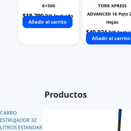
6×500
TORK XPRESS
ADVANCED 16 Pqts 
$
18.790
IVA Incluido
Añadir al carrito
Hojas
$
40.924
IVA Inclu
Añadir al carrito
Productos
CARRO
ESTRUJADOR 32
LITROS ESTANDAR