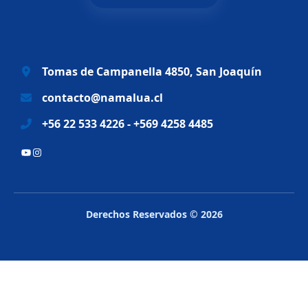
l
s
e
:
r
$
a
6
Tomas de Campanella 4850, San Joaquín
:
9
$
.
contacto@namalua.cl
8
9
+56 22 533 4226 - +569 4258 4485
3
9
.
0
YouTube
Instagram
2
.
8
8
.
Derechos Reservados © 2026