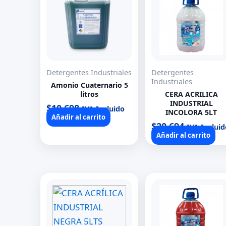
Detergentes Industriales
Detergentes
Industriales
Amonio Cuaternario 5
litros
CERA ACRILICA
INDUSTRIAL
$
10.698
IVA Incluido
INCOLORA 5LT
Añadir al carrito
$
20.694
IVA Incluid
Añadir al carrito