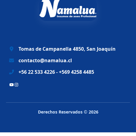
n
l
a
e
l
s
e
:
r
$
a
6
Tomas de Campanella 4850, San Joaquín
:
9
$
.
contacto@namalua.cl
8
9
+56 22 533 4226 - +569 4258 4485
3
9
.
0
YouTube
Instagram
2
.
8
8
.
Derechos Reservados © 2026