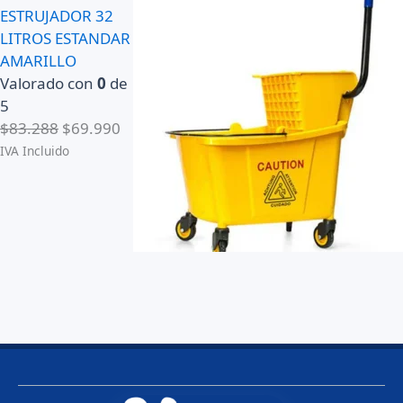
ESTRUJADOR 32
LITROS ESTANDAR
AMARILLO
Valorado con
0
de
5
E
E
$
83.288
$
69.990
l
l
IVA Incluido
p
p
r
r
e
e
c
c
i
i
o
o
o
a
r
c
i
t
g
u
i
a