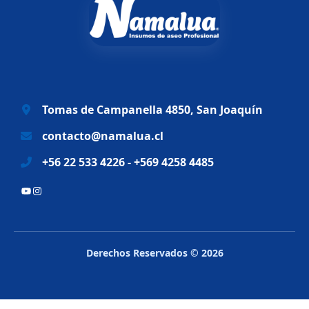
n
l
a
e
l
s
e
:
r
$
a
6
Tomas de Campanella 4850, San Joaquín
:
9
$
.
contacto@namalua.cl
8
9
+56 22 533 4226 - +569 4258 4485
3
9
.
0
YouTube
Instagram
2
.
8
8
.
Derechos Reservados © 2026