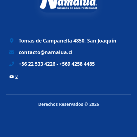
a
e
l
s
e
:
r
$
a
6
Tomas de Campanella 4850, San Joaquín
:
9
$
.
contacto@namalua.cl
8
9
+56 22 533 4226 - +569 4258 4485
3
9
.
0
YouTube
Instagram
2
.
8
8
.
Derechos Reservados © 2026