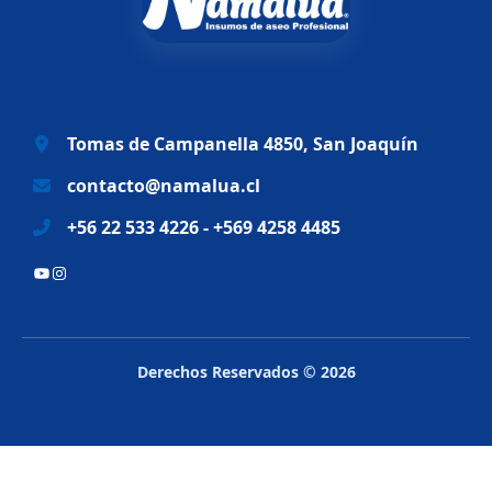
a
e
l
s
e
:
r
$
a
6
Tomas de Campanella 4850, San Joaquín
:
9
$
.
contacto@namalua.cl
8
9
+56 22 533 4226 - +569 4258 4485
3
9
.
0
YouTube
Instagram
2
.
8
8
.
Derechos Reservados © 2026