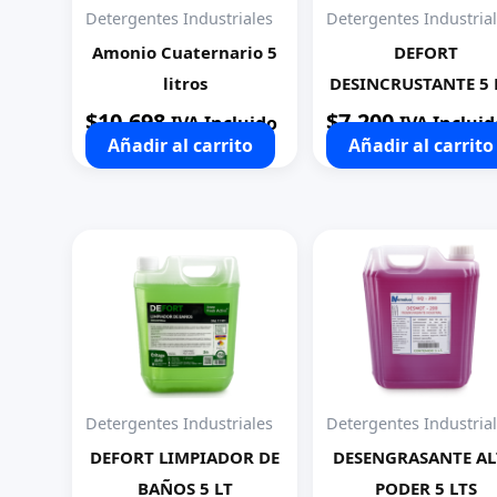
Detergentes Industriales
Detergentes Industria
Amonio Cuaternario 5
DEFORT
litros
DESINCRUSTANTE 5 
$
10.698
$
7.200
IVA Incluido
IVA Incluid
Añadir al carrito
Añadir al carrito
Detergentes Industriales
Detergentes Industria
DEFORT LIMPIADOR DE
DESENGRASANTE A
BAÑOS 5 LT
PODER 5 LTS