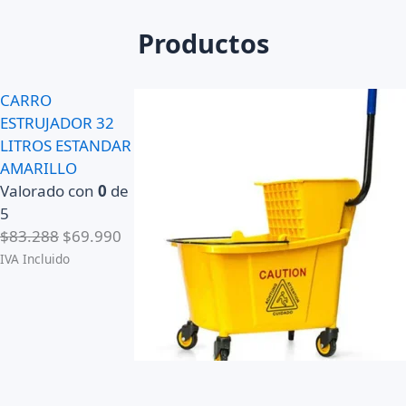
Productos
CARRO
ESTRUJADOR 32
LITROS ESTANDAR
AMARILLO
Valorado con
0
de
5
E
E
$
83.288
$
69.990
l
l
IVA Incluido
p
p
r
r
e
e
c
c
i
i
o
o