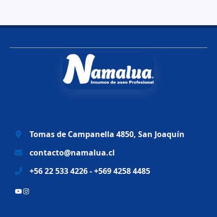
o
a
r
c
i
t
g
u
i
a
n
l
a
e
l
s
e
:
r
$
a
6
Tomas de Campanella 4850, San Joaquín
:
9
$
.
contacto@namalua.cl
8
9
+56 22 533 4226 - +569 4258 4485
3
9
.
0
YouTube
Instagram
2
.
8