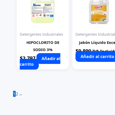
Detergentes Industriales
Detergentes Industria
HIPOCLORITO DE
Jabón Líquido Exce
SODIO 3%
$
9.890
IVA Incluid
Añadir al carrito
$
2.797
Añadir al
carrito
1
2
→