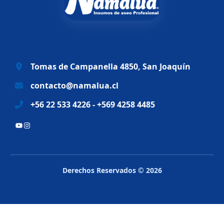
a
e
l
s
e
:
r
$
a
6
Tomas de Campanella 4850, San Joaquín
:
9
$
.
contacto@namalua.cl
8
9
+56 22 533 4226 - +569 4258 4485
3
9
.
0
YouTube
Instagram
2
.
8
8
.
Derechos Reservados © 2026