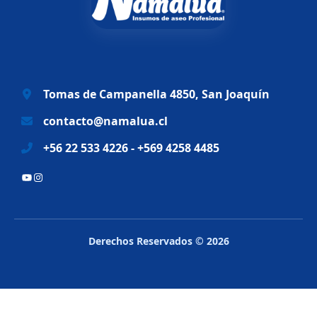
a
e
l
s
e
:
r
$
a
6
Tomas de Campanella 4850, San Joaquín
:
9
$
.
contacto@namalua.cl
8
9
+56 22 533 4226 - +569 4258 4485
3
9
.
0
YouTube
Instagram
2
.
8
8
.
Derechos Reservados © 2026