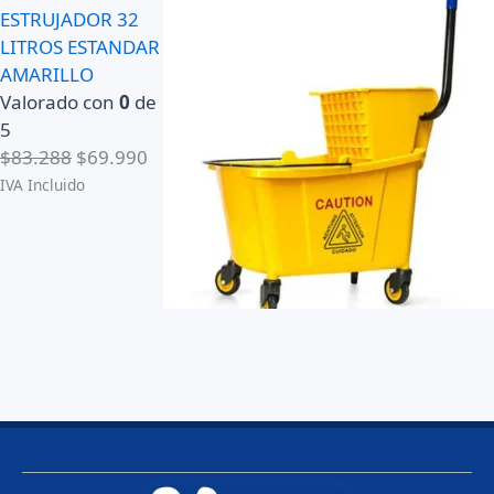
ESTRUJADOR 32
LITROS ESTANDAR
AMARILLO
Valorado con
0
de
5
E
E
$
83.288
$
69.990
l
l
IVA Incluido
p
p
r
r
e
e
c
c
i
i
o
o
o
a
r
c
i
t
g
u
i
a