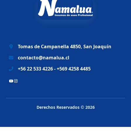
n
l
a
e
l
s
e
:
r
$
a
6
Tomas de Campanella 4850, San Joaquín
:
9
$
.
contacto@namalua.cl
8
9
+56 22 533 4226 - +569 4258 4485
3
9
.
0
YouTube
Instagram
2
.
8
8
.
Derechos Reservados © 2026