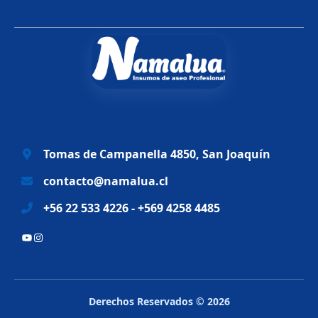
i
t
g
u
i
a
n
l
a
e
l
s
e
:
r
$
a
6
Tomas de Campanella 4850, San Joaquín
:
9
$
.
contacto@namalua.cl
8
9
+56 22 533 4226 - +569 4258 4485
3
9
.
0
YouTube
Instagram
2
.
8
8
.
Derechos Reservados © 2026