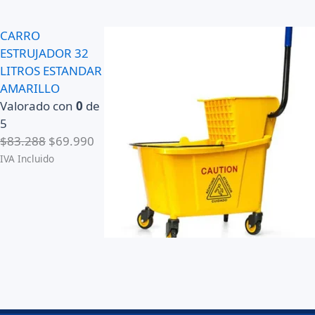
CARRO
ESTRUJADOR 32
LITROS ESTANDAR
AMARILLO
Valorado con
0
de
5
E
E
$
83.288
$
69.990
l
l
IVA Incluido
p
p
r
r
e
e
c
c
i
i
o
o
o
a
r
c