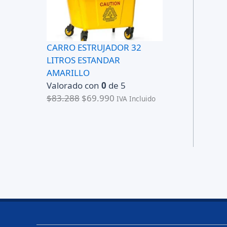
CARRO ESTRUJADOR 32
LITROS ESTANDAR
AMARILLO
Valorado con
0
de 5
E
E
$
83.288
$
69.990
IVA Incluido
l
l
p
p
r
r
e
e
c
c
i
i
o
o
o
a
r
c
i
t