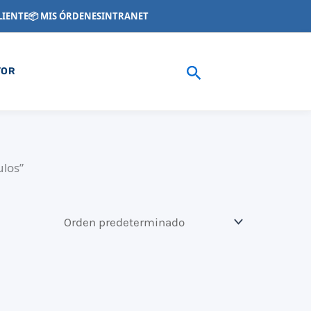
LIENTE
📦 MIS ÓRDENES
INTRANET
Buscar
YOR
ulos”