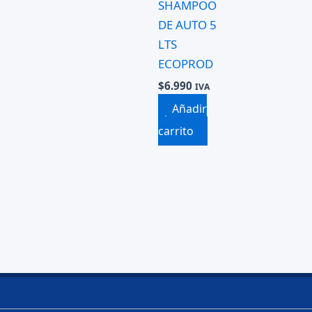
SHAMPOO
DE AUTO 5
LTS
ECOPROD
$
6.990
IVA
Incluido
Añadir
al
carrito