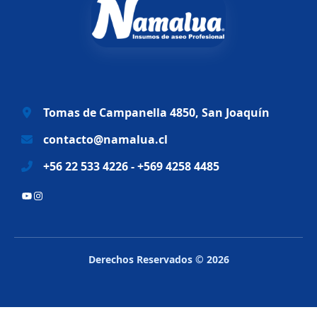
n
l
a
e
l
s
e
:
r
$
a
6
Tomas de Campanella 4850, San Joaquín
:
9
$
.
contacto@namalua.cl
8
9
+56 22 533 4226 - +569 4258 4485
3
9
.
0
YouTube
Instagram
2
.
8
8
.
Derechos Reservados © 2026