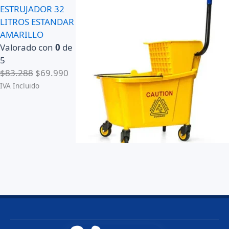
ESTRUJADOR 32
LITROS ESTANDAR
AMARILLO
Valorado con
0
de
5
E
E
$
83.288
$
69.990
l
l
IVA Incluido
p
p
r
r
e
e
c
c
i
i
o
o
o
a
r
c
i
t
g
u
i
a