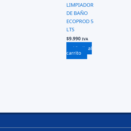
LIMPIADOR
DE BAÑO
ECOPROD 5
LTS
$
9.990
IVA
Incluido
Añadir al
carrito