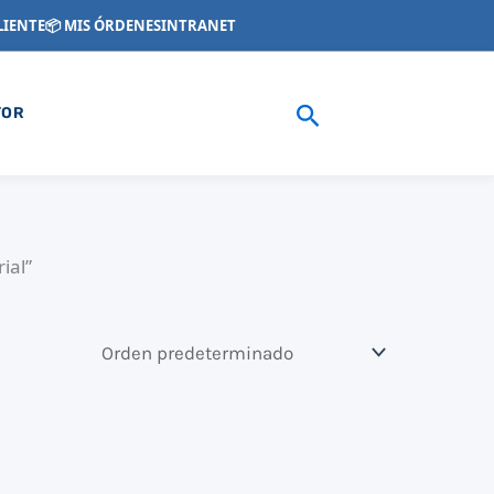
LIENTE
📦 MIS ÓRDENES
INTRANET
Buscar
YOR
ial”