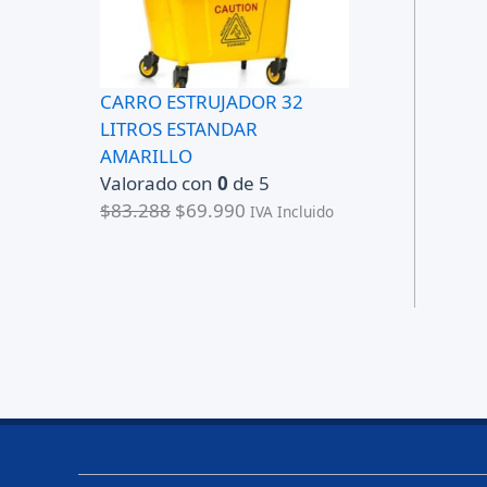
CARRO ESTRUJADOR 32
LITROS ESTANDAR
AMARILLO
Valorado con
0
de 5
E
E
$
83.288
$
69.990
IVA Incluido
l
l
p
p
r
r
e
e
c
c
i
i
o
o
o
a
r
c
i
t