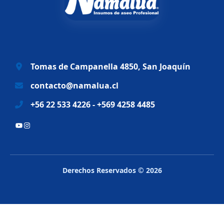
a
e
l
s
e
:
r
$
a
6
Tomas de Campanella 4850, San Joaquín
:
9
$
.
contacto@namalua.cl
8
9
+56 22 533 4226 - +569 4258 4485
3
9
.
0
YouTube
Instagram
2
.
8
8
.
Derechos Reservados © 2026