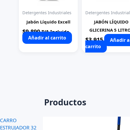
Detergentes Industriales
Detergentes Industria
Jabón Líquido Excell
JABÓN LÍQUIDO
GLICERINA 5 LITR
$
9.890
IVA Incluido
Añadir al carrito
$
3.915
Añadir a
carrito
Productos
CARRO
ESTRUJADOR 32