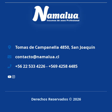
i
a
n
l
a
e
l
s
e
:
r
$
a
6
Tomas de Campanella 4850, San Joaquín
:
9
$
.
contacto@namalua.cl
8
9
+56 22 533 4226 - +569 4258 4485
3
9
.
0
YouTube
Instagram
2
.
8
8
.
Derechos Reservados © 2026