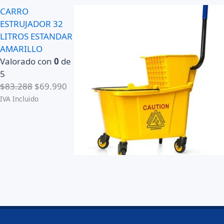
CARRO
ESTRUJADOR 32
LITROS ESTANDAR
AMARILLO
Valorado con
0
de
5
E
E
$
83.288
$
69.990
l
l
IVA Incluido
p
p
r
r
e
e
c
c
i
i
o
o
o
a
r
c
i
t
g
u