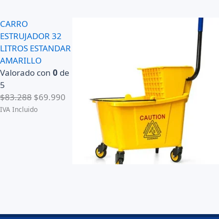
CARRO
ESTRUJADOR 32
LITROS ESTANDAR
AMARILLO
Valorado con
0
de
5
E
E
$
83.288
$
69.990
l
l
IVA Incluido
p
p
r
r
e
e
c
c
i
i
o
o
o
a
r
c
i
t