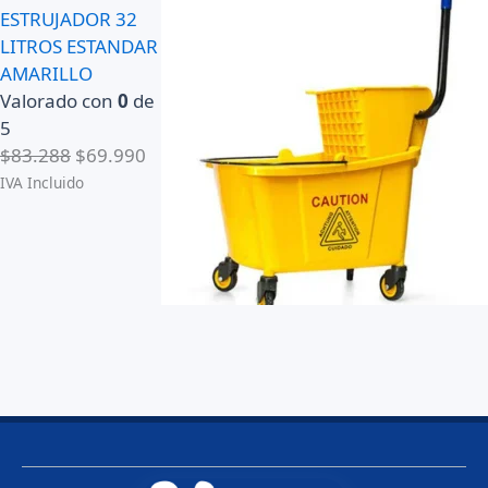
ESTRUJADOR 32
LITROS ESTANDAR
AMARILLO
Valorado con
0
de
5
E
E
$
83.288
$
69.990
l
l
IVA Incluido
p
p
r
r
e
e
c
c
i
i
o
o
o
a
r
c
i
t
g
u
i
a