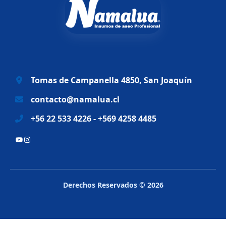
n
l
a
e
l
s
e
:
r
$
a
6
Tomas de Campanella 4850, San Joaquín
:
9
$
.
contacto@namalua.cl
8
9
+56 22 533 4226 - +569 4258 4485
3
9
.
0
YouTube
Instagram
2
.
8
8
.
Derechos Reservados © 2026