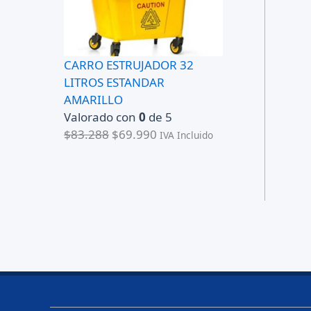
CARRO ESTRUJADOR 32
LITROS ESTANDAR
AMARILLO
Valorado con
0
de 5
E
E
$
83.288
$
69.990
IVA Incluido
l
l
p
p
r
r
e
e
c
c
i
i
o
o
o
a
r
c
i
t