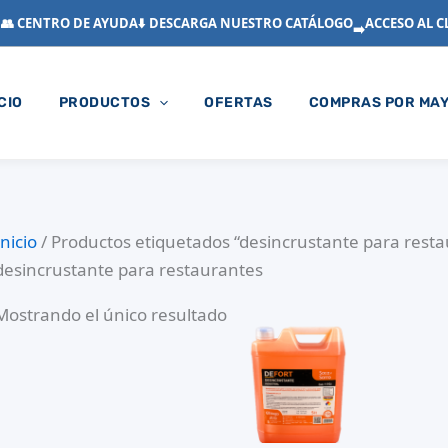
👥 CENTRO DE AYUDA
⬇️ DESCARGA NUESTRO CATÁLOGO
ACCESO AL C
➡️
ICIO
PRODUCTOS
OFERTAS
COMPRAS POR MA
Inicio
/ Productos etiquetados “desincrustante para rest
desincrustante para restaurantes
Mostrando el único resultado