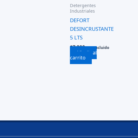
Detergentes
Industriales
DEFORT
DESINCRUSTANTE
5 LTS
$
7.200
IVA Incluido
Añadir al
carrito