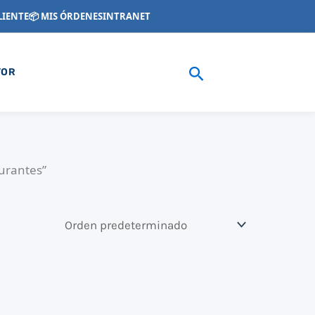
LIENTE
📦 MIS ÓRDENES
INTRANET
Buscar
YOR
aurantes”