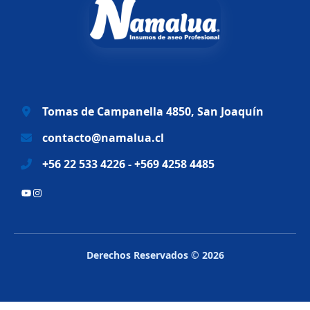
n
l
a
e
l
s
e
:
r
$
a
6
Tomas de Campanella 4850, San Joaquín
:
9
$
.
contacto@namalua.cl
8
9
+56 22 533 4226 - +569 4258 4485
3
9
.
0
YouTube
Instagram
2
.
8
8
.
Derechos Reservados © 2026