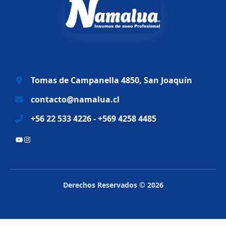
n
l
a
e
l
s
e
:
r
$
a
6
Tomas de Campanella 4850, San Joaquín
:
9
$
.
contacto@namalua.cl
8
9
+56 22 533 4226 - +569 4258 4485
3
9
.
0
YouTube
Instagram
2
.
8
8
.
Derechos Reservados © 2026