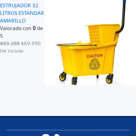
ESTRUJADOR 32
LITROS ESTANDAR
AMARILLO
Valorado con
0
de
5
E
E
$
83.288
$
69.990
l
l
IVA Incluido
p
p
r
r
e
e
c
c
i
i
o
o
o
a
r
c
i
t
g
u
i
a