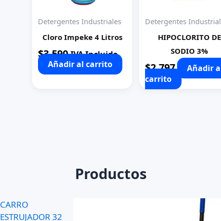
Detergentes Industriales
Detergentes Industria
Cloro Impeke 4 Litros
HIPOCLORITO DE
SODIO 3%
$
3.590
IVA Incluido
Añadir al carrito
$
2.797
Añadir a
carrito
Productos
CARRO
ESTRUJADOR 32