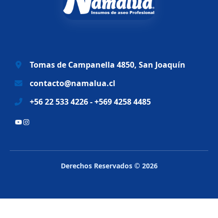
a
e
l
s
e
:
r
$
a
6
Tomas de Campanella 4850, San Joaquín
:
9
$
.
contacto@namalua.cl
8
9
+56 22 533 4226 - +569 4258 4485
3
9
.
0
YouTube
Instagram
2
.
8
8
.
Derechos Reservados © 2026