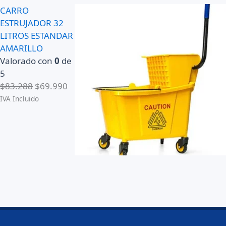
CARRO
ESTRUJADOR 32
LITROS ESTANDAR
AMARILLO
Valorado con
0
de
5
E
E
$
83.288
$
69.990
l
l
IVA Incluido
p
p
r
r
e
e
c
c
i
i
o
o
o
a
r
c
i
t
g
u