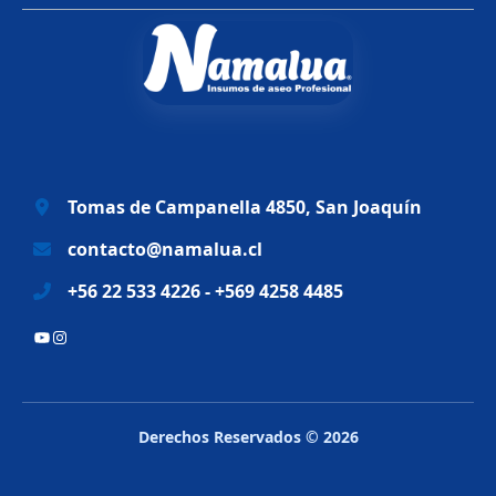
i
a
n
l
a
e
l
s
e
:
r
$
a
6
Tomas de Campanella 4850, San Joaquín
:
9
$
.
contacto@namalua.cl
8
9
+56 22 533 4226 - +569 4258 4485
3
9
.
0
YouTube
Instagram
2
.
8
8
.
Derechos Reservados © 2026