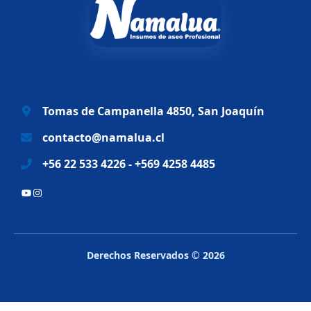
n
l
a
e
l
s
e
:
r
$
a
6
Tomas de Campanella 4850, San Joaquín
:
9
$
.
contacto@namalua.cl
8
9
+56 22 533 4226 - +569 4258 4485
3
9
.
0
YouTube
Instagram
2
.
8
8
.
Derechos Reservados © 2026