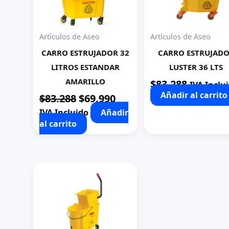
Artículos de Aseo
Artículos de Aseo
CARRO ESTRUJADOR 32
CARRO ESTRUJAD
LITROS ESTANDAR
LUSTER 36 LTS
AMARILLO
$
83.288
IVA Inclu
Añadir al carrito
El
El
$
83.288
$
69.990
precio
precio
IVA Incluido
Añadir
original
actual
al carrito
era:
es:
$83.288.
$69.990.