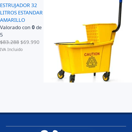
ESTRUJADOR 32
LITROS ESTANDAR
AMARILLO
Valorado con
0
de
5
E
E
$
83.288
$
69.990
l
l
IVA Incluido
p
p
r
r
e
e
c
c
i
i
o
o
o
a
r
c
i
t
g
u
i
a