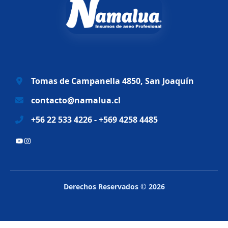
n
l
a
e
l
s
e
:
r
$
a
6
Tomas de Campanella 4850, San Joaquín
:
9
$
.
contacto@namalua.cl
8
9
+56 22 533 4226 - +569 4258 4485
3
9
.
0
YouTube
Instagram
2
.
8
8
.
Derechos Reservados © 2026