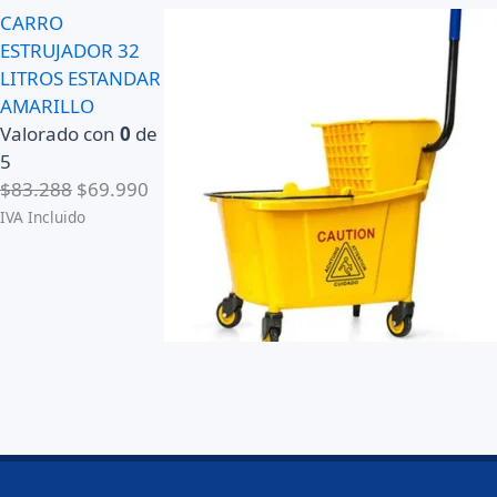
CARRO
ESTRUJADOR 32
LITROS ESTANDAR
AMARILLO
Valorado con
0
de
5
E
E
$
83.288
$
69.990
l
l
IVA Incluido
p
p
r
r
e
e
c
c
i
i
o
o
o
a
r
c
i
t
g
u