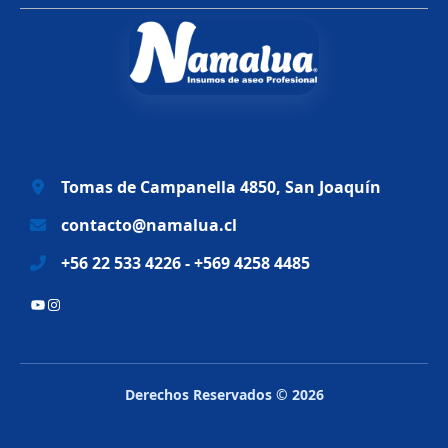
i
a
n
l
a
e
l
s
e
:
r
$
a
6
Tomas de Campanella 4850, San Joaquín
:
9
$
.
contacto@namalua.cl
8
9
+56 22 533 4226 - +569 4258 4485
3
9
.
0
YouTube
Instagram
2
.
8
8
.
Derechos Reservados © 2026