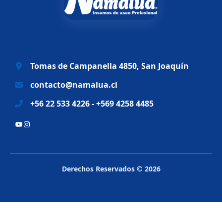
a
e
l
s
e
:
r
$
a
6
Tomas de Campanella 4850, San Joaquín
:
9
$
.
contacto@namalua.cl
8
9
+56 22 533 4226 - +569 4258 4485
3
9
.
0
YouTube
Instagram
2
.
8
8
.
Derechos Reservados © 2026