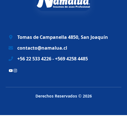
a
e
l
s
e
:
r
$
a
6
Tomas de Campanella 4850, San Joaquín
:
9
$
.
contacto@namalua.cl
8
9
+56 22 533 4226 - +569 4258 4485
3
9
.
0
YouTube
Instagram
2
.
8
8
.
Derechos Reservados © 2026